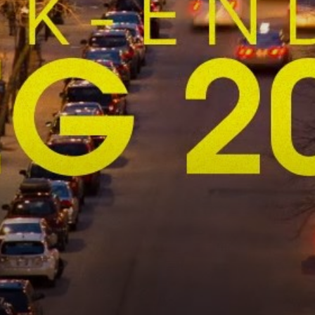
ANTOINE QUIRION COUTURE
Vj Homing
vjhoming@vjhoming.com
(514) 466-2267
4 rue Sylvain, Saint-Urbain-Premier, J0S 1Y0