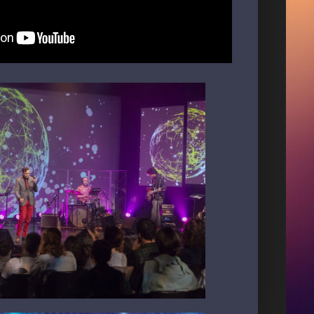
N
C
O
U
T
U
R
E
V
j
H
o
m
i
n
g