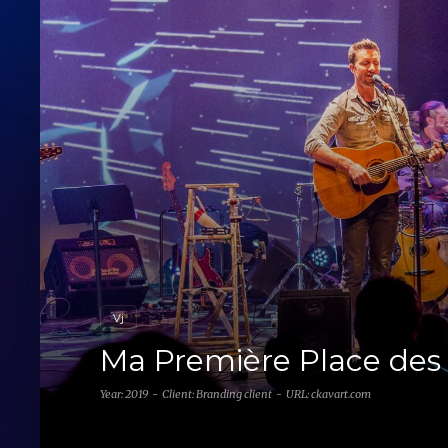
Vj
Ma Première Place des 
Year: 2019
Client: Branding client
URL: ckavart.com