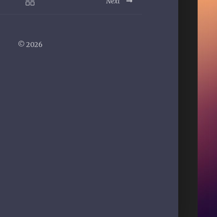
Next
N
C
O
U
© 2026
T
U
R
E
V
j
H
o
m
i
n
g