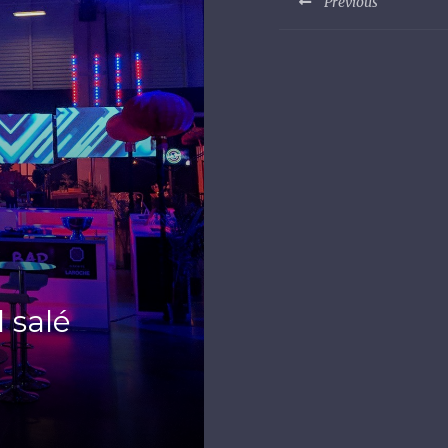
Previous
 salé