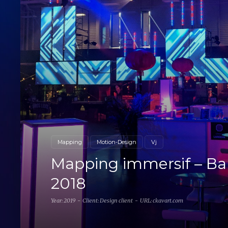
Mapping
Motion-Design
Vj
Mapping immersif – Bal
2018
Year: 2019
Client: Design client
URL: ckavart.com